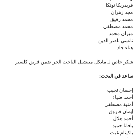
فريدريكا تونكا
مجد زهران
محمد رفيق
محمد مصطفى
ميران محمد
نانسي ناصر الدين
هناء جاد
شكر خاص لـ مايكل ميتشيل الباحث الحر ضمن فريق كلستر
ساعد في البحث:
إحسان نجيب
أحمد ضياء
أمنية مصطفى
إيمان فاروق
أحمد هلال
بافانا حميد
باكينام غيث