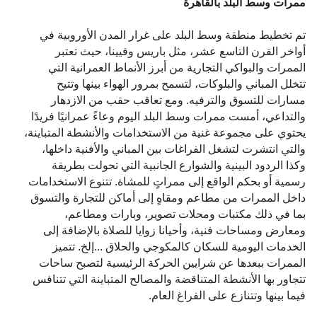
ممرات وسط البلد بالقاهرة
تم تخطيط منطقة وسط البلد على غرار المدن الأوروبية في
أواخر القرن التاسع عشر، مثل باريس وفيينا، حيث تعتبر
الممرات والبواكي التجارية من أبرز الأنماط العمرانية التي
تتخلل المباني والبلوكات، لتسمح بمرور الهواء بينها وتتيح
مسارات للتسوق والترفيه. ومع تعاقب حقب من الازدهار
والتداعي، أمست ممرات وسط البلد اليوم وعاءً عمرانيًا فريدًا
يحتوي على مجموعة غنية من الاستخدامات والأنشطة المتباينة،
والتي انتشرت لتشغل الفراغات بين المباني والأفنية داخلها،
وكذا الردود البينية والشوارع الجانبية التي تحولت بطريقة
رسمية أو بحكم الواقع إلى ممراتٍ للمشاة. تتنوع الاستخدامات
داخل الممرات من مطاعم ومقاهٍ إلى أماكن للتجارة والتسوق
بما في ذلك مكتبات ومحلات تصوير، وبارات ومطاعم،
ومعارض ومساحات فنية، وأحيانا زوايا للصلاة بالإضافة إلى
الخدمات اليومية للسكان كالمكوجي والحلاق ...إلخ. تتميز
الممرات ببعدها عن شرايين الحركة الرئيسية لتصبح ساحات
تتجاور بها الأنشطة المتناقضة والمصالح المتباينة التي تتنافس
فيما بينها وتتنازع على الفراغ العام.