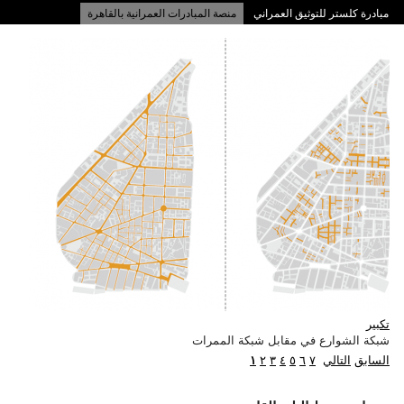
مبادرة كلستر للتوثيق العمراني
منصة المبادرات العمرانية بالقاهرة
ممرات وسط البلد بالقاهرة
تكبير
شبكة الشوارع في مقابل شبكة الممرات
السابق
التالي
٧
٦
٥
٤
٣
٢
١