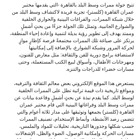
تتيح جولة ممرات وسط البلد بالقاهرة -التي يقدمها مختبر
عمران القاهرة (كلستر)- تجربة فريدة لاكتشاف وسط البلد من
خلال شبكة الممرات، والفراغات البينية والحواري الخلفية
والشوارع الجانبية. وتمثل تلك الجولة جزءًا من بحثٍ أشملٍ
وممتد يهدف إلى تطوير رؤية بديلة لتنمية وإعادة إحياء المنطقة،
يرتكز على صياغة تلك الممرات مجتمعةً فرصة كإطارٍ موازٍ
لحركة المرور وشبكة الشوارع، بالإضافة إلى إمكانيتها
لاستضافة برامج دورية للفن والثقافة: مثل معارض للفنون،
ومهرجانات الأطفال، وأسواق لبيع الكتب المستعملة، وحتى
مسارات خضراء للدراجات والتنزه.
يستعرض هذا الموقع الإلكتروني بعض معالم الثقافة والترفيه،
ومواقع تاريخية ذات قيمة تراثية تطل على الممرات الخلفية
لوسط البلد. كما يقدم نبذة عن بحثٍ أشملٍ وقاعدة بيانات عن
ممرات وسط البلد وفراغاتها البينية التي قام مختبر عمران
القاهرة (كلستر) بجمعها وتوثيقها على مدار ثلاثة أعوام والتي
تتضمن رصد الأنشطة، وأنماط الإستخدام، تصنيف الممرات
حسب شكلها وجذورها التاريخية، تحليلات للمواد والملمس،
مسارات الحركة وإمكانية الوصول، الضوء والظل، الإشغالات