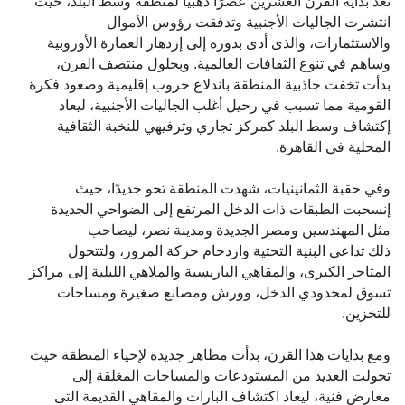
تعد بداية القرن العشرين عصرًا ذهبيًا لمنطقة وسط البلد، حيث
انتشرت الجاليات الأجنبية وتدفقت رؤوس الأموال
والاستثمارات، والذى أدى بدوره إلى إزدهار العمارة الأوروبية
وساهم في تنوع الثقافات العالمية. وبحلول منتصف القرن،
بدأت تخفت جاذبية المنطقة باندلاع حروب إقليمية وصعود فكرة
القومية مما تسبب في رحيل أغلب الجاليات الأجنبية، ليعاد
إكتشاف وسط البلد كمركز تجاري وترفيهي للنخبة الثقافية
المحلية في القاهرة.
وفي حقبة الثمانينيات، شهدت المنطقة تحو جديدًا، حيث
إنسحبت الطبقات ذات الدخل المرتفع إلى الضواحي الجديدة
مثل المهندسين ومصر الجديدة ومدينة نصر، ليصاحب
ذلك تداعي البنية التحتية وازدحام حركة المرور، ولتتحول
المتاجر الكبرى، والمقاهي الباريسية والملاهي الليلية إلى مراكز
تسوق لمحدودي الدخل، وورش ومصانع صغيرة ومساحات
للتخزين.
ومع بدايات هذا القرن، بدأت مظاهر جديدة لإحياء المنطقة حيث
تحولت العديد من المستودعات والمساحات المغلقة إلى
معارض فنية، ليعاد اكتشاف البارات والمقاهي القديمة التى