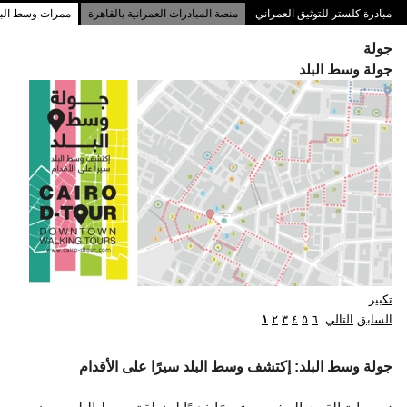
مبادرة كلستر للتوثيق العمراني
منصة المبادرات العمرانية بالقاهرة
ممرات وسط البلد
جولة
جولة وسط البلد
تكبير
السابق
التالي
٦
٥
٤
٣
٢
١
جولة وسط البلد: إكتشف وسط البلد سيرًا على الأقدام