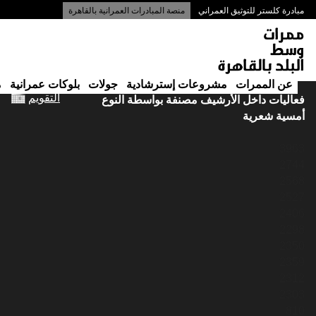
مبادرة كلستر للتوثيق العمراني
منصة المبادرات العمرانية بالقاهرة
ممرات وسط البلد بالقاهرة
عن الممرات
مشروعات إسترشادية
جولات
بلوكات عمرانية
م
التقويم
فعاليات داخل الأرشيف مصنفة بواسطة النوع
أمسية شعرية
3963
2744
2568
2527
2406
2298
2350
2359
2312
2303
810