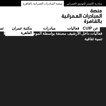
مبادرة كلستر للتوثيق العمراني
منصة المبادرات العمرانية بالقاهرة
ممرات وسط البلد بالقاهرة
عن CUIP
فعاليات
مبادرات
مكتبة عمران
تس
القاهرة
التقويم
فعاليات داخل الأرشيف مصنفة بواسطة الموضوع
تنمية ثقافية
4377
4102
4168
4123
4094
4068
4018
4017
4001
3926
3954