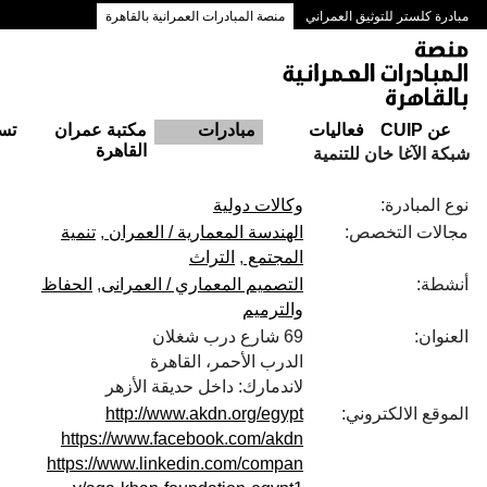
مبادرة كلستر للتوثيق العمراني
منصة المبادرات العمرانية بالقاهرة
ممرات وسط البلد بالقاهرة
عن CUIP
فعاليات
مبادرات
مكتبة عمران
تس
القاهرة
شبكة الآغا خان للتنمية
نوع المبادرة:
وكالات دولية
مجالات التخصص:
الهندسة المعمارية / العمران
تنمية
المجتمع
التراث
أنشطة:
التصميم المعماري / العمرانى
الحفاظ
والترميم
العنوان:
69 شارع درب شغلان
الدرب الأحمر، القاهرة
لاندمارك: داخل حديقة الأزهر
الموقع الالكتروني:
http://www.akdn.org/egypt
https://www.facebook.com/akdn
https://www.linkedin.com/compan