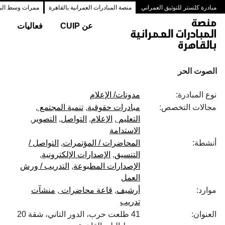
مبادرة كلستر للتوثيق العمراني
منصة المبادرات العمرانية بالقاهرة
ممرات وسط البلد
عن CUIP
فعاليات
الصوت الحر
نوع المبادرة:
مدونات/ الإعلام
مجالات التخصص:
مبادرات حقوقية
تنمية المجتمع
التعليم
الإعلام
التواصل
التصوير
الاستدامة
أنشطة:
المحاضرات / المؤتمرات
التواصل /
التنسيق
الإصدارات الإلكترونية
الإصدارات المطبوعة
التدريب / ورش
العمل
موارد:
أرشيف
قاعة محاضرات
منشآت
تدريب
العنوان:
41 طلعت حرب، الدور التاني، شقة 20