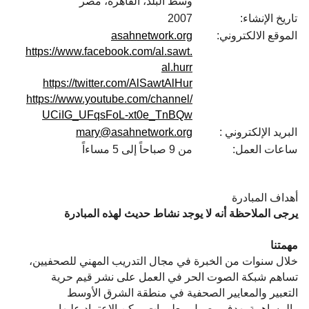
وسط البلد، القاهرة، مصر
تاريخ الإنشاء:
2007
الموقع الالكتروني:
asahnetwork.org
https://www.facebook.com/al.sawt.
al.hurr
https://twitter.com/AlSawtAlHur
https://www.youtube.com/channel/
UCiIG_UFqsFoL-xt0e_TnBQw
البريد الإلكتروني :
mary@asahnetwork.org
ساعات العمل:
من 9 صباحاً إلى 5 مساءاً
أهداف المبادرة
يرجى الملاحظة أنه لا يوجد نشاط حديث لهذه المبادرة
مهمتنا
خلال سنوات من الخبرة في مجال التدريب المهني للصحفيين،
تساهم شبكة الصوت الحر في العمل على نشر قيم حرية
التعبير والمعايير الصحفية في منطقة الشرق الأوسط
والمساهمة بهدف وصول معلومات يمكن الاعتماد عليها