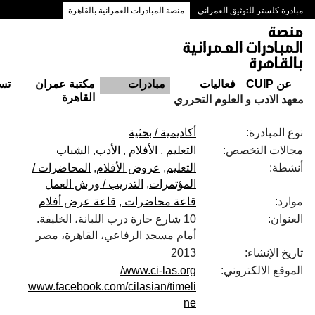
مبادرة كلستر للتوثيق العمراني
منصة المبادرات العمرانية بالقاهرة
ممرات وسط البلد بالقاهرة
عن CUIP
فعاليات
مبادرات
مكتبة عمران
تس
القاهرة
معهد الادب و العلوم التحرري
نوع المبادرة:
أكاديمية / بحثية
مجالات التخصص:
التعليم
الأفلام
الأدب
الشباب
أنشطة:
التعليم
عروض الأفلام
المحاضرات /
المؤتمرات
التدريب / ورش العمل
موارد:
قاعة محاضرات
قاعة عرض أفلام
العنوان:
10 شارع حارة درب اللبانة، الخليفة.
أمام مسجد الرفاعي، القاهرة، مصر
تاريخ الإنشاء:
2013
الموقع الالكتروني:
www.ci-las.org/
www.facebook.com/cilasian/timeli
ne