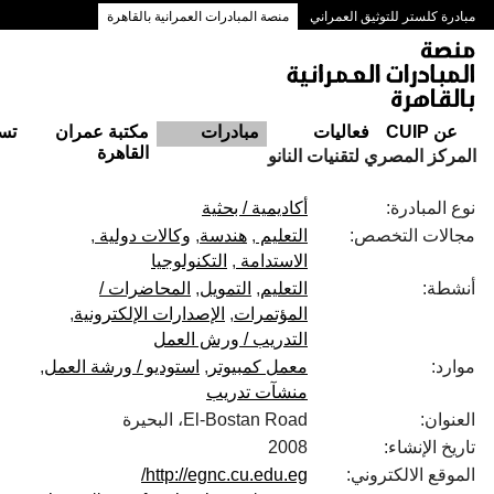
مبادرة كلستر للتوثيق العمراني
منصة المبادرات العمرانية بالقاهرة
ممرات وسط البلد بالقاهرة
عن CUIP
فعاليات
مبادرات
مكتبة عمران
تس
القاهرة
المركز المصري لتقنيات النانو
نوع المبادرة:
أكاديمية / بحثية
مجالات التخصص:
التعليم
هندسة
وكالات دولية
الاستدامة
التكنولوجيا
أنشطة:
التعليم
التمويل
المحاضرات /
المؤتمرات
الإصدارات الإلكترونية
التدريب / ورش العمل
موارد:
معمل كمبيوتر
استوديو / ورشة العمل
منشآت تدريب
العنوان:
El-Bostan Road، البحيرة
تاريخ الإنشاء:
2008
الموقع الالكتروني:
http://egnc.cu.edu.eg/