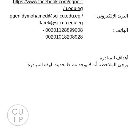
https://www.facebook.com/egnc.c
u.edu.eg/
البريد الإلكتروني :
/
ggenidymohamed@sci.cu.edu.eg
tarek@sci.cu.edu.eg
الهاتف :
00201128899008 -
00201018208928
أهداف المبادرة
يرجى الملاحظة أنه لا يوجد نشاط حديث لهذه المبادرة