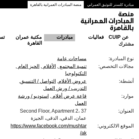
مبادرة كلستر للتوثيق العمراني
منصة المبادرات العمرانية بالقاهرة
ممرات وسط البلد بالقاهرة
عن CUIP
فعاليات
مبادرات
مكتبة عمران
تس
القاهرة
مشترك
نوع المبادرة:
مساحات عامة
مجالات التخصص:
تنمية المجتمع
الأفلام
الحيز العام
التكنولوجيا
أنشطة:
عروض الأفلام
التواصل / التنسيق
التدريب / ورش العمل
موارد:
قاعة عرض أفلام
استوديو / ورشة
العمل
العنوان:
Second Floor, Apartment 2، 37
عمان، الدقي، الدقى، الجيزة
الموقع الالكتروني:
https://www.facebook.com/mushtar
ak/