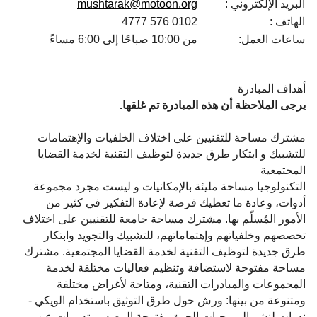
البريد الإلكتروني :
mushtarak@motoon.org
الهاتف :
0102 576 4777
ساعات العمل:
من 10:00 صباحًا إلى 6:00 مساءً
أهداف المبادرة
يرجى الملاحظة أن هذه المبادرة تم غلقها.
مشترك مساحة للتقنيين على اختلاف الخلفيات والإهتمامات
للتشبيك و ابتكار طرق جديدة لتوظيف التقنية لخدمة القضايا
المجتمعية
التكنولوجيا مساحة مليئة بالإمكانيات و ليست مجرد مجموعة
أدوات، وعادة ما تعطيك فرصة لإعادة التفكير في كثير من
الأمور المُسلّم بها. مشترك مساحة جامعة للتقنيين على اختلاف
تخصصهم وخلفياتهم وإهتماماتهم، للتشبيك والتجويد وابتكار
طرق جديدة لتوظيف التقنية لخدمة القضايا المجتمعية. مشترك
مساحة مفتوحة لاستضافة وتنظيم فعاليات مختلفة لخدمة
المجموعات والمبادرات التقنية، ومتاحة لأغراض مختلفة
ومتنوعة من بينها: ورش حول طرق التوثيق باستخدام الويكي -
ندوات لنشر البرمجيات الحرة مفتوحة المصدر - تدريبات عن