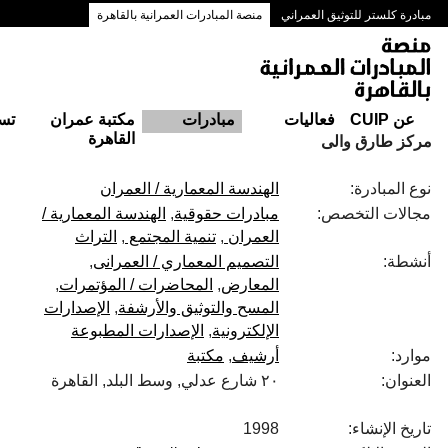
مبادرة كلستر للتوثيق العمراني
منصة المبادرات العمرانية بالقاهرة
ممرات وسط البلد بالقاهرة
عن CUIP
فعاليات
مبادرات
مكتبة عمران
تس
القاهرة
مركز طارق والى
نوع المبادرة:
الهندسة المعمارية / العمران
مجالات التخصص:
مبادرات حقوقية
الهندسة المعمارية /
العمران
تنمية المجتمع
التراث
أنشطة:
التصميم المعماري / العمرانى
المعارض
المحاضرات / المؤتمرات
المسح والتوثيق والأرشفة
الإصدارات
الإلكترونية
الإصدارات المطبوعة
موارد:
أرشيف
مكتبة
العنوان:
٢٠ شارع عدلي, وسط البلد, القاهرة
تاريخ الإنشاء:
1998