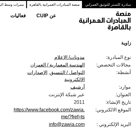
مبادرة كلستر للتوثيق العمراني
منصة المبادرات العمرانية بالقاهرة
ممرات وسط البلد
عن CUIP
فعاليات
زاوية
نوع المبادرة:
مدونات/ الإعلام
مجالات التخصص:
الهندسة المعمارية / العمران
أنشطة:
التواصل / التنسيق
الإصدارات
الإلكترونية
موارد:
أرشيف
العنوان:
عبر شبكة الإنترنت
تاريخ الإنشاء:
2011
الموقع الالكتروني:
https://www.facebook.com/zawia.
me/?fref=ts
البريد الإلكتروني :
info@zawia.com